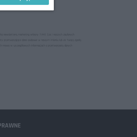
łka newslettera, marketing własny TIME S.A. i naszych zaufanych
ioty przetwarzające dane osobowe w naszym imieniu lub za Twoją zgodą.
ych mowa w szczegółowych informacjach o przetwarzaniu danych
 PRAWNE