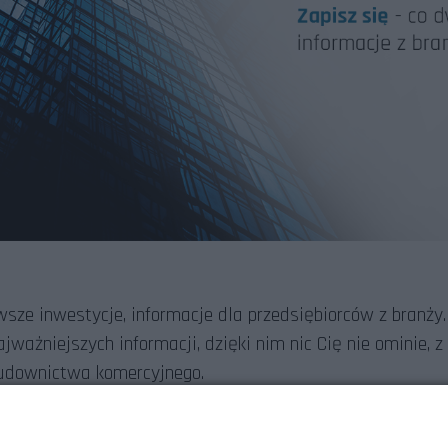
wsze inwestycje, informacje dla przedsiębiorców z branży
ważniejszych informacji, dzięki nim nic Cię nie ominie, 
budownictwa komercyjnego.