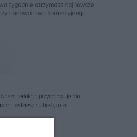
. Nasza redakcja przygotowuje dla
z nami będziesz na bieżąco ze