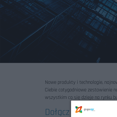
Nowe produkty i technologie, najno
Ciebie cotygodniowe zestawienie naj
wszystkim co się dzieje na rynku 
Dołącz do nas!