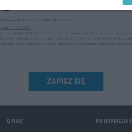
zymywania newslettera
.
*
ter
tutaj
ym czasie, wysyłając e-mail na adres
iod@grupazpr.pl
A DANYCH OSOBOWYCH
przy ul. Jubilerskiej 10, 04-190 Warszawa. Cele przetwarzania to przeprowadzenie Konkursu, wyłonienie Laureatów, wysy
odę. Podstawami prawnymi przetwarzania są nasz prawnie uzasadniony interes i Twoja zgoda. Odbiorcami danych są podm
ofania zgody wobec przetwarzania danych w celach marketingowych oraz prawo dostępu do danych i inne prawa, o któr
O NAS
INFORMACJE