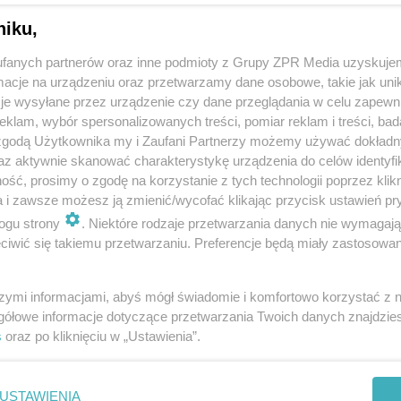
niku,
fanych partnerów oraz inne podmioty z Grupy ZPR Media uzyskujem
cje na urządzeniu oraz przetwarzamy dane osobowe, takie jak unika
je wysyłane przez urządzenie czy dane przeglądania w celu zapewn
klam, wybór spersonalizowanych treści, pomiar reklam i treści, bad
 zgodą Użytkownika my i Zaufani Partnerzy możemy używać dokład
az aktywnie skanować charakterystykę urządzenia do celów identyfi
ść, prosimy o zgodę na korzystanie z tych technologii poprzez klikn
a i zawsze możesz ją zmienić/wycofać klikając przycisk ustawień pr
ogu strony
. Niektóre rodzaje przetwarzania danych nie wymagaj
iwić się takiemu przetwarzaniu. Preferencje będą miały zastosowanie
szymi informacjami, abyś mógł świadomie i komfortowo korzystać z
gółowe informacje dotyczące przetwarzania Twoich danych znajdzi
s
oraz po kliknięciu w „Ustawienia”.
cji marketingowych, m.in. o nowościach, promocjach, rabatach, akcjach specjalnych od spółki TIM
USTAWIENIA