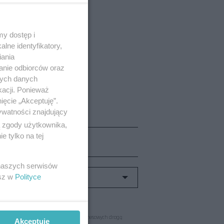
y dostęp i
lne identyfikatory,
iania
anie odbiorców oraz
nych danych
kacji. Ponieważ
ięcie „Akceptuję”.
ywatności znajdujący
ą zgody użytkownika,
 tylko na tej
 naszych serwisów
esz w
Polityce
E S.A. oraz jej zaufanych partnerów biznesowych drogą
Akceptuję