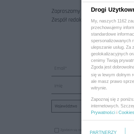
Drogi Użytkow
Zapraszamy
Zespół redakcyjny
My, naszych 1162 zau
przechowujemy informa
standardowe informac
spersonalizowanych re
ulepszanie usług. Za
geolokalizacyjnych or
cenimy Twoją prywatno
Zgoda jest dobrowoln
Email*
się w lewym dolnym r
ale masz prawo sprzec
Imię
witrynie.
Zapoznaj się z poniż
internetowych. Szcze
Województwo
Prywatności
i
Cookie
Zgadzam się na otrzymywanie newslettera oraz informa
PARTNERZY